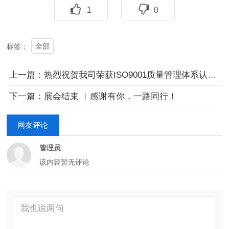
1
0
全部
标签：
上一篇：热烈祝贺我司荣获ISO9001质量管理体系认证证书
下一篇：展会结束 ︳感谢有你，一路同行！
网友评论
管理员
该内容暂无评论