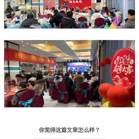
你觉得这篇文章怎么样？